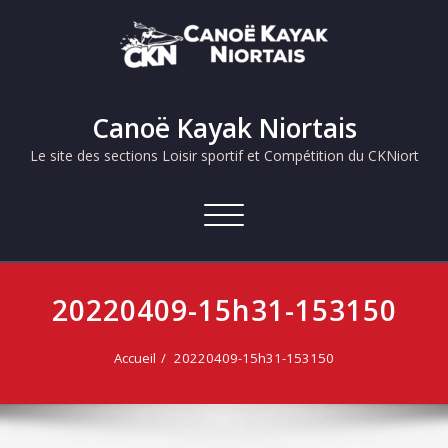
Skip
to
content
Canoë Kayak Niortais
Le site des sections Loisir sportif et Compétition du CKNiort
Afficher/masquer
la
navigation
20220409-15h31-153150
Accueil
20220409-15h31-153150