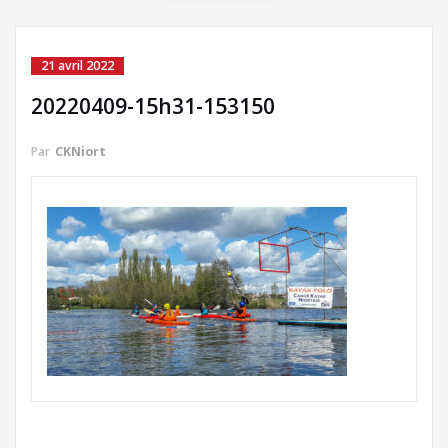
21 avril 2022
20220409-15h31-153150
Par
CKNiort