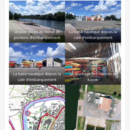
Le plan d’eau de Noron et
La base nautique depuis la
pontons d’embarquement
cale d’embarquement
La base nautique depuis la
Le stockage des canoës et
cale d’embarquement
kayak