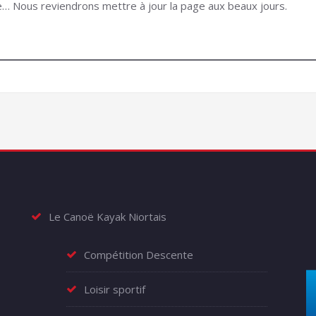
… Nous reviendrons mettre à jour la page aux beaux jours.
Le Canoë Kayak Niortais
Compétition Descente
Loisir sportif