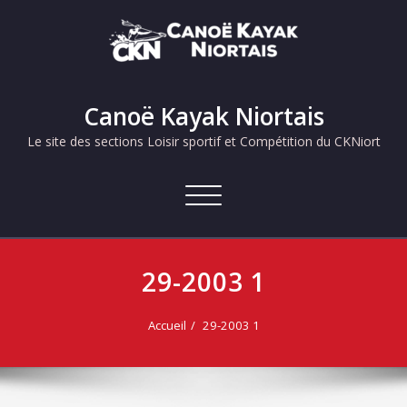
Skip
to
content
Canoë Kayak Niortais
Le site des sections Loisir sportif et Compétition du CKNiort
Afficher/masquer
la
navigation
29-2003 1
Accueil
29-2003 1