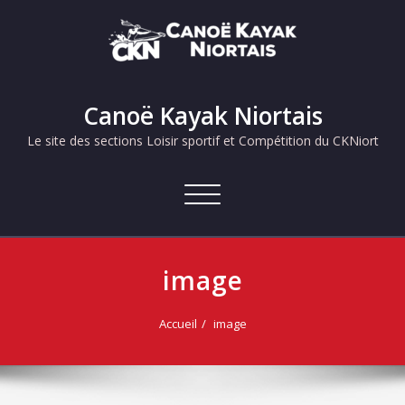
Skip
to
content
Canoë Kayak Niortais
Le site des sections Loisir sportif et Compétition du CKNiort
Afficher/masquer
la
navigation
image
Accueil
image