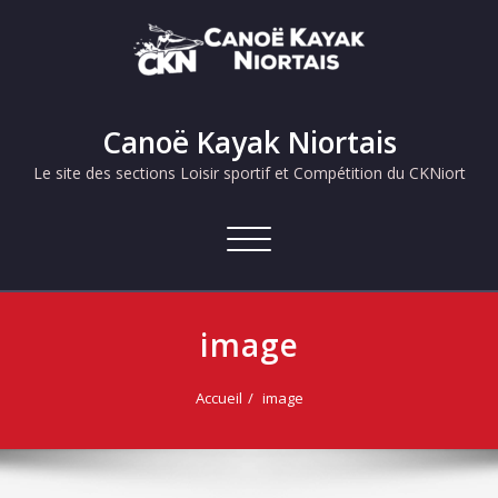
Skip
to
content
Canoë Kayak Niortais
Le site des sections Loisir sportif et Compétition du CKNiort
Afficher/masquer
la
navigation
image
Accueil
image