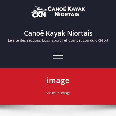
Skip
to
content
Canoë Kayak Niortais
Le site des sections Loisir sportif et Compétition du CKNiort
Afficher/masquer
la
navigation
image
Accueil
image