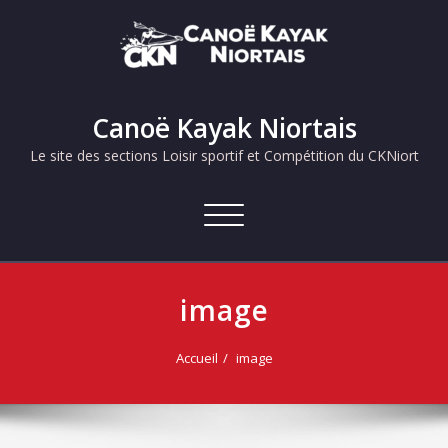
Skip
to
content
Canoë Kayak Niortais
Le site des sections Loisir sportif et Compétition du CKNiort
Afficher/masquer
la
navigation
image
Accueil
image