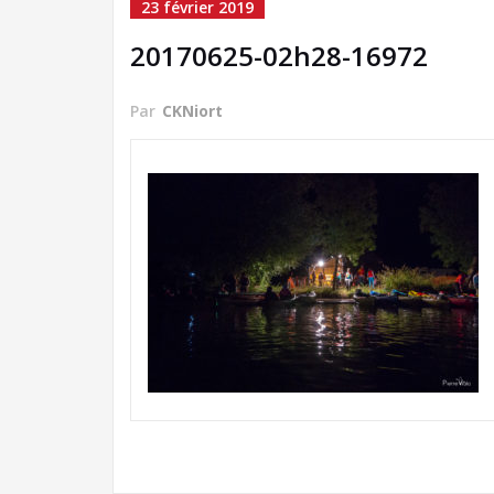
23 février 2019
20170625-02h28-16972
Par
CKNiort