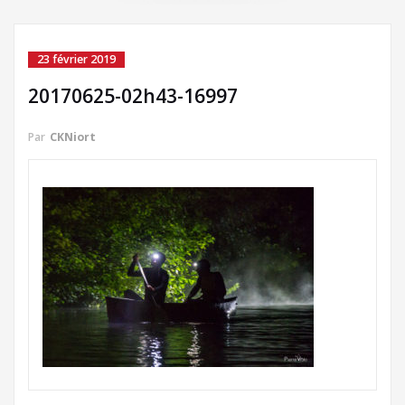
23 février 2019
20170625-02h43-16997
Par
CKNiort