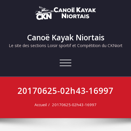
Skip
to
content
Canoë Kayak Niortais
Le site des sections Loisir sportif et Compétition du CKNiort
Afficher/masquer
la
navigation
20170625-02h43-16997
Accueil
20170625-02h43-16997