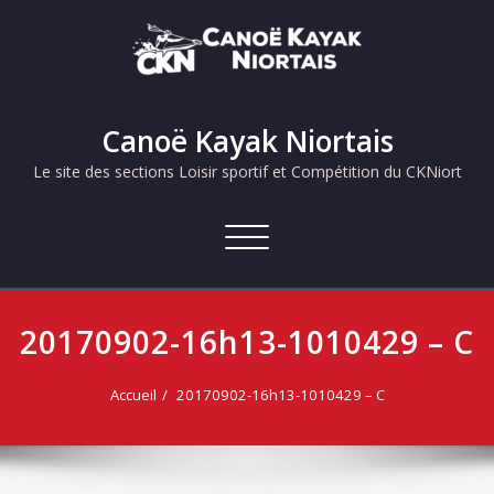
Skip
to
content
Canoë Kayak Niortais
Le site des sections Loisir sportif et Compétition du CKNiort
Afficher/masquer
la
navigation
20170902-16h13-1010429 – C
Accueil
20170902-16h13-1010429 – C