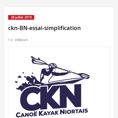
28 juillet 2019
ckn-BN-essai-simplification
Par
CKNiort