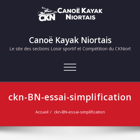
Skip
to
content
Canoë Kayak Niortais
Le site des sections Loisir sportif et Compétition du CKNiort
Afficher/masquer
la
navigation
ckn-BN-essai-simplification
Accueil
ckn-BN-essai-simplification