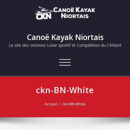
Skip
to
content
Canoë Kayak Niortais
Le site des sections Loisir sportif et Compétition du CKNiort
Afficher/masquer
la
navigation
ckn-BN-White
Accueil
ckn-BN-White