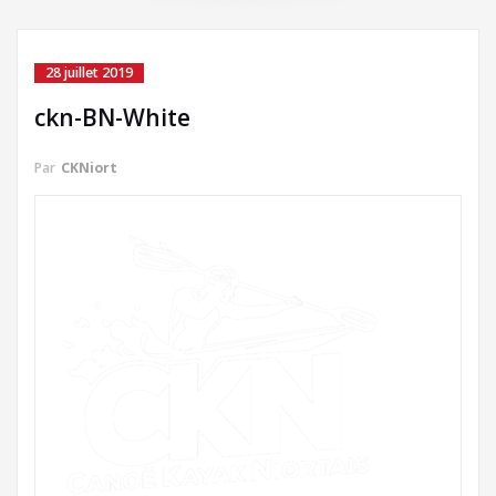
28 juillet 2019
ckn-BN-White
Par
CKNiort