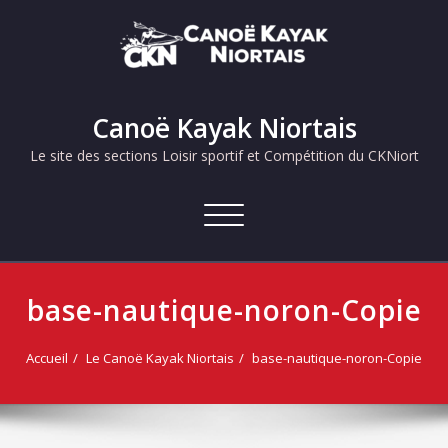
Skip
to
content
Canoë Kayak Niortais
Le site des sections Loisir sportif et Compétition du CKNiort
Afficher/masquer
la
navigation
base-nautique-noron-Copie
Accueil
Le Canoë Kayak Niortais
base-nautique-noron-Copie