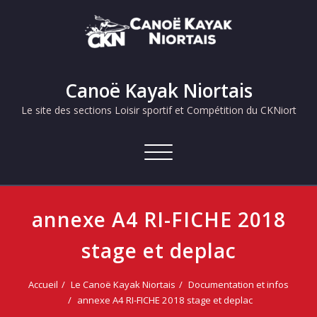
Skip
to
content
Canoë Kayak Niortais
Le site des sections Loisir sportif et Compétition du CKNiort
Afficher/masquer
la
navigation
annexe A4 RI-FICHE 2018
stage et deplac
Accueil
Le Canoë Kayak Niortais
Documentation et infos
annexe A4 RI-FICHE 2018 stage et deplac