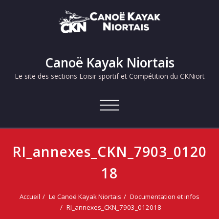
Skip
to
content
Canoë Kayak Niortais
Le site des sections Loisir sportif et Compétition du CKNiort
Afficher/masquer
la
navigation
RI_annexes_CKN_7903_0120
18
Accueil
Le Canoë Kayak Niortais
Documentation et infos
RI_annexes_CKN_7903_012018