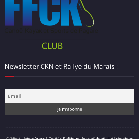
Newsletter CKN et Rallye du Marais :
CKNiort |
WordPress
|
Certify
|
Politique de confidentialité
|
Mentions