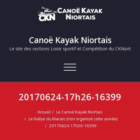
Skip
to
content
Canoë Kayak Niortais
Le site des sections Loisir sportif et Compétition du CKNiort
Afficher/masquer
la
navigation
20170624-17h26-16399
Accueil
Le Canoë Kayak Niortais
Le Rallye du Marais (non organisé cette année)
20170624-17h26-16399