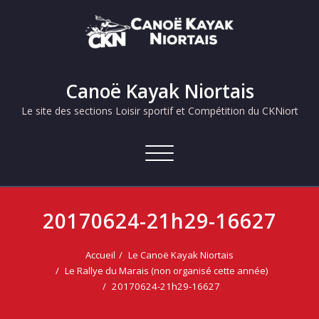
Skip
to
content
Canoë Kayak Niortais
Le site des sections Loisir sportif et Compétition du CKNiort
Afficher/masquer
la
navigation
20170624-21h29-16627
Accueil
Le Canoë Kayak Niortais
Le Rallye du Marais (non organisé cette année)
20170624-21h29-16627