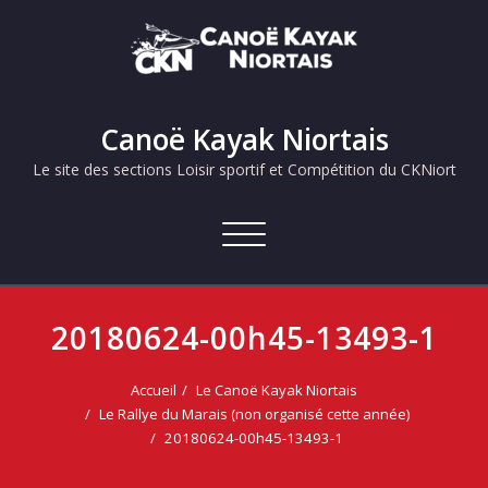
Skip
to
content
Canoë Kayak Niortais
Le site des sections Loisir sportif et Compétition du CKNiort
Afficher/masquer
la
navigation
20180624-00h45-13493-1
Accueil
Le Canoë Kayak Niortais
Le Rallye du Marais (non organisé cette année)
20180624-00h45-13493-1