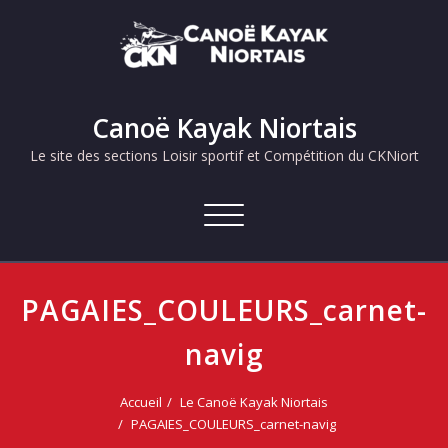
Skip
to
content
Canoë Kayak Niortais
Le site des sections Loisir sportif et Compétition du CKNiort
Afficher/masquer
la
navigation
PAGAIES_COULEURS_carnet-
navig
Accueil
Le Canoë Kayak Niortais
PAGAIES_COULEURS_carnet-navig