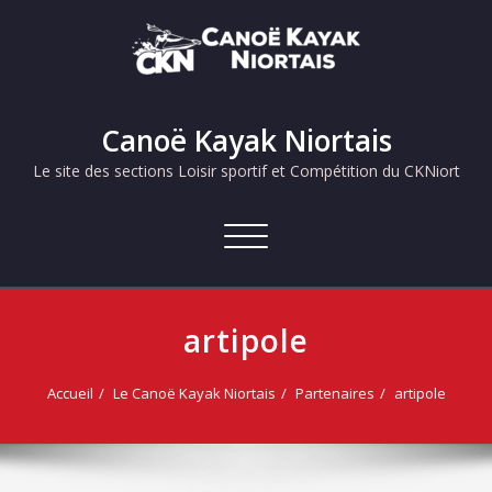
Skip
to
content
Canoë Kayak Niortais
Le site des sections Loisir sportif et Compétition du CKNiort
Afficher/masquer
la
navigation
artipole
Accueil
Le Canoë Kayak Niortais
Partenaires
artipole