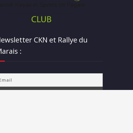
ewsletter CKN et Rallye du
arais :
égales