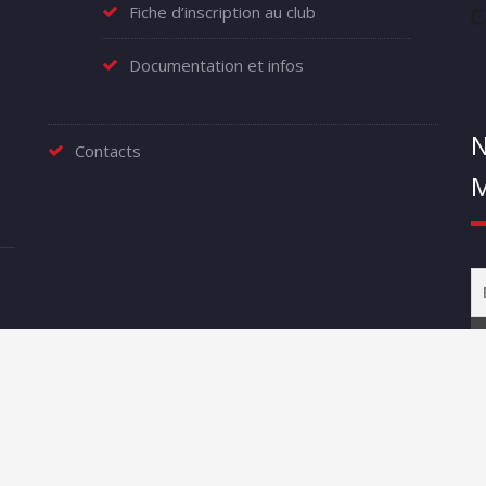
Fiche d’inscription au club
Documentation et infos
N
Contacts
M
rt |
WordPress
|
Certify
|
Politique de confidentialité
|
Mentions l