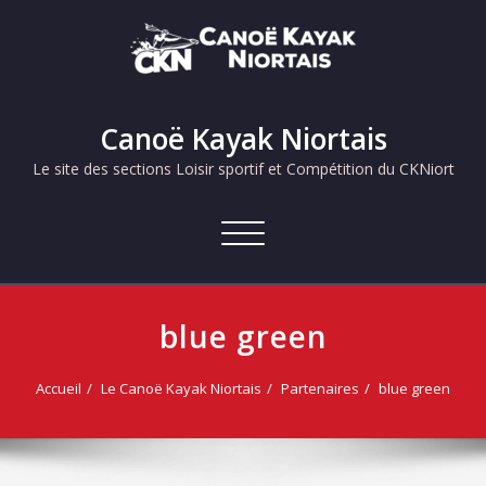
Skip
to
content
Canoë Kayak Niortais
Le site des sections Loisir sportif et Compétition du CKNiort
Afficher/masquer
la
navigation
blue green
Accueil
Le Canoë Kayak Niortais
Partenaires
blue green