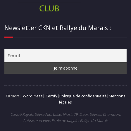
Newsletter CKN et Rallye du Marais :
CKNiort |
WordPress
|
Certify
|
Politique de confidentialité
|
Mentions
légales
Canoë Kayak, Sèvre Niortaise, Niort, 79, Deux Sèvres, Chambon,
Autise, eau vive, Ecole de pagaie, Rallye du Marais