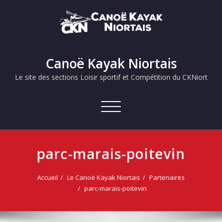
Skip
to
content
Canoë Kayak Niortais
Le site des sections Loisir sportif et Compétition du CKNiort
Afficher/masquer
la
navigation
parc-marais-poitevin
Accueil
Le Canoë Kayak Niortais
Partenaires
parc-marais-poitevin