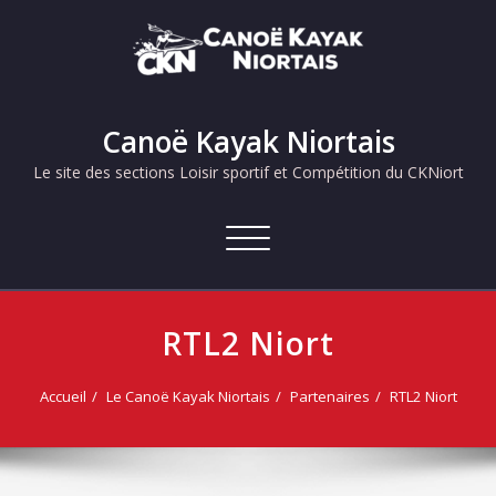
Skip
to
content
Canoë Kayak Niortais
Le site des sections Loisir sportif et Compétition du CKNiort
Afficher/masquer
la
navigation
RTL2 Niort
Accueil
Le Canoë Kayak Niortais
Partenaires
RTL2 Niort