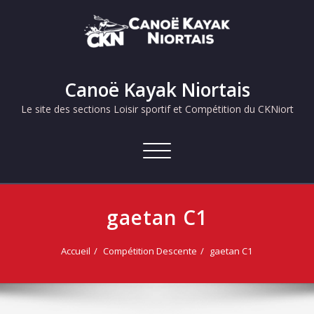
Skip
to
content
Canoë Kayak Niortais
Le site des sections Loisir sportif et Compétition du CKNiort
Afficher/masquer
la
navigation
gaetan C1
Accueil
Compétition Descente
gaetan C1