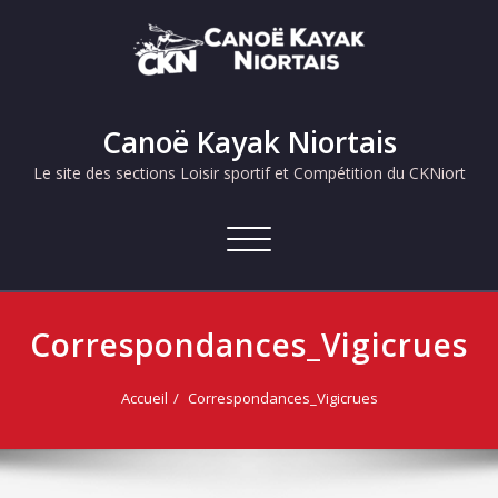
Skip
to
content
Canoë Kayak Niortais
Le site des sections Loisir sportif et Compétition du CKNiort
Afficher/masquer
la
navigation
Correspondances_Vigicrues
Accueil
Correspondances_Vigicrues