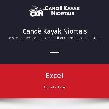
Skip
to
content
Canoë Kayak Niortais
Le site des sections Loisir sportif et Compétition du CKNiort
Afficher/masquer
la
navigation
Excel
Accueil
Excel