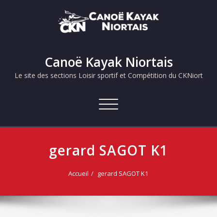
Skip
to
content
Canoë Kayak Niortais
Le site des sections Loisir sportif et Compétition du CKNiort
Afficher/masquer
la
navigation
gerard SAGOT K1
Accueil
gerard SAGOT K1