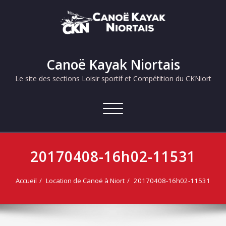
Skip
to
content
Canoë Kayak Niortais
Le site des sections Loisir sportif et Compétition du CKNiort
Afficher/masquer
la
navigation
20170408-16h02-11531
Accueil
Location de Canoë à Niort
20170408-16h02-11531