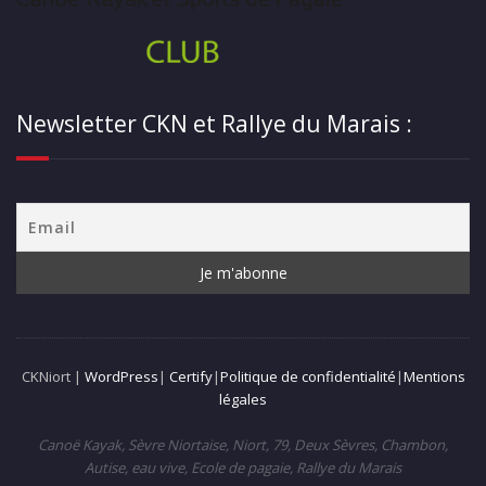
Newsletter CKN et Rallye du Marais :
CKNiort |
WordPress
|
Certify
|
Politique de confidentialité
|
Mentions
légales
Canoë Kayak, Sèvre Niortaise, Niort, 79, Deux Sèvres, Chambon,
Autise, eau vive, Ecole de pagaie, Rallye du Marais