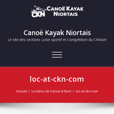
Skip
to
content
Canoë Kayak Niortais
Le site des sections Loisir sportif et Compétition du CKNiort
Afficher/masquer
la
navigation
loc-at-ckn-com
Accueil
Location de Canoë à Niort
loc-at-ckn-com