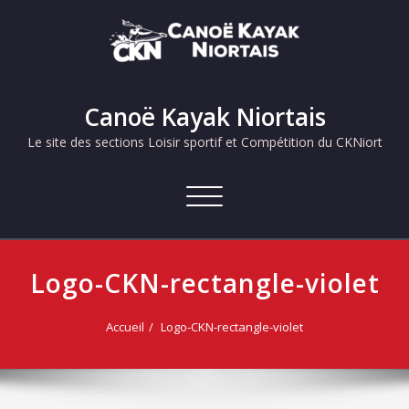
Skip
to
content
Canoë Kayak Niortais
Le site des sections Loisir sportif et Compétition du CKNiort
Afficher/masquer
la
navigation
Logo-CKN-rectangle-violet
Accueil
Logo-CKN-rectangle-violet