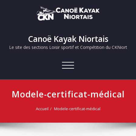
Skip
to
content
Canoë Kayak Niortais
Le site des sections Loisir sportif et Compétition du CKNiort
Afficher/masquer
la
navigation
Modele-certificat-médical
Accueil
Modele-certificat-médical