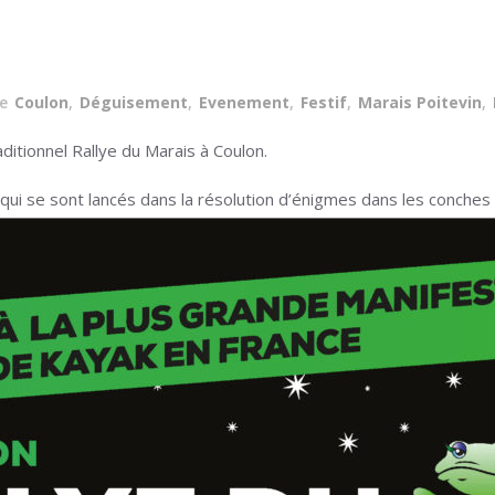
te
Coulon
,
Déguisement
,
Evenement
,
Festif
,
Marais Poitevin
,
aditionnel Rallye du Marais à Coulon.
qui se sont lancés dans la résolution d’énigmes dans les conches