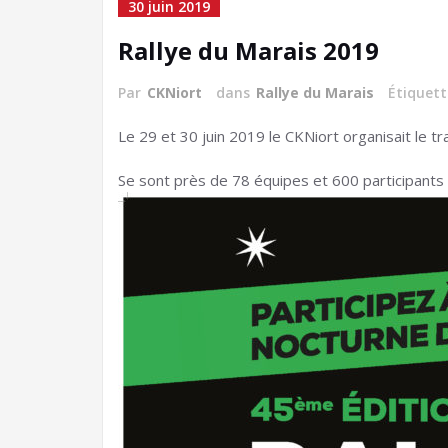
30 juin 2019
Rallye du Marais 2019
Par
CKNiort
dans
Rallye du Marais
Étiquet
Le 29 et 30 juin 2019 le CKNiort organisait le tr
Se sont près de 78 équipes et 600 participants 