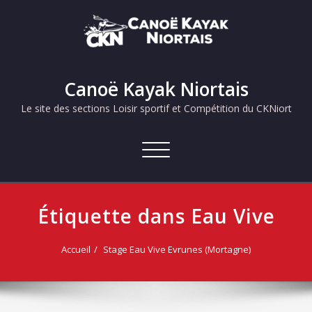
Skip
to
content
Canoë Kayak Niortais
Le site des sections Loisir sportif et Compétition du CKNiort
Afficher/masquer
la
navigation
Étiquette dans Eau Vive
Accueil
Stage Eau Vive Evrunes (Mortagne)