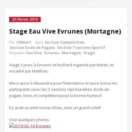
20 février 2019
Stage Eau Vive Evrunes (Mortagne)
Par
CKNiort
dans
Section Compétition
,
Section Ecole de Pagaie
,
Section Tourisme Sportif
Étiquette
Eau Vive
,
Evrunes
,
Mortagne
,
Stage
Stage 2 jours à Evrunes et Rochard organisé par Martin, et
encadré par Matthias.
Merci aussi à Alexandra pour l’intendance et aussi à tous les
participants (avec les 3 sections représentées: école de
pagaie, loisir, et compétition) pour la bonne humeur!
Il y avait un petit niveau d’eau, mais un grand soleil!
Voici quelques photos: