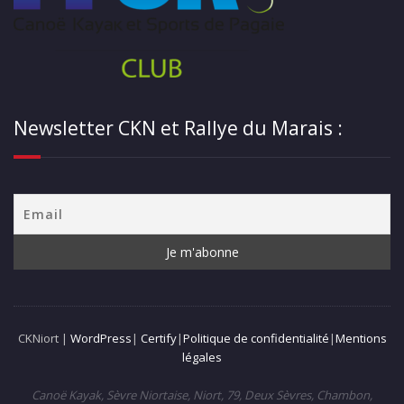
Newsletter CKN et Rallye du Marais :
CKNiort |
WordPress
|
Certify
|
Politique de confidentialité
|
Mentions
légales
Canoë Kayak, Sèvre Niortaise, Niort, 79, Deux Sèvres, Chambon,