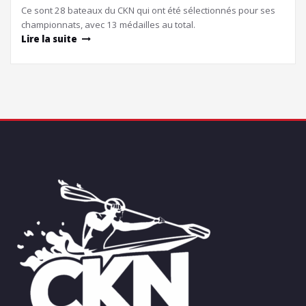
Ce sont 28 bateaux du CKN qui ont été sélectionnés pour ses
championnats, avec 13 médailles au total.
Lire la suite