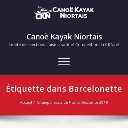
Skip
to
content
Canoë Kayak Niortais
Le site des sections Loisir sportif et Compétition du CKNiort
Afficher/masquer
la
navigation
Étiquette dans Barcelonette
Accueil
Championnats de France Descente 2019