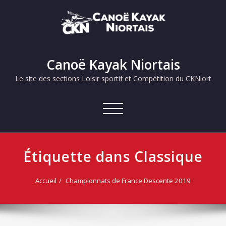
Skip
to
content
Canoë Kayak Niortais
Le site des sections Loisir sportif et Compétition du CKNiort
Afficher/masquer
la
navigation
Étiquette dans Classique
Accueil
Championnats de France Descente 2019